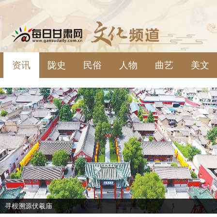
资讯
陇史
民俗
人物
曲艺
美文
寻根溯源伏羲庙