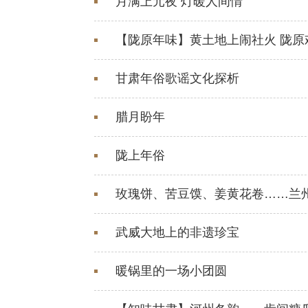
月满上元夜 灯暖人间情
【陇原年味】黄土地上闹社火 陇原
甘肃年俗歌谣文化探析
腊月盼年
陇上年俗
玫瑰饼、苦豆馍、姜黄花卷……兰
武威大地上的非遗珍宝
暖锅里的一场小团圆