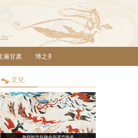
走遍甘肃
博之美物
简牍探中华
文化
敦煌的文化融合与遗产传承