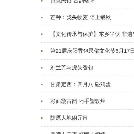
诗意民俗 古韵端阳
芒种：陇头收麦 陌上栽秋
【文化传承与保护】东乡平伙 非遗
第21届庆阳香包民俗文化节6月17日
刘兰芳与虎头香包
甘肃定西：四月八 碰鸡蛋
彩面凝古韵 巧手塑敦煌
陇原大地闹元宵