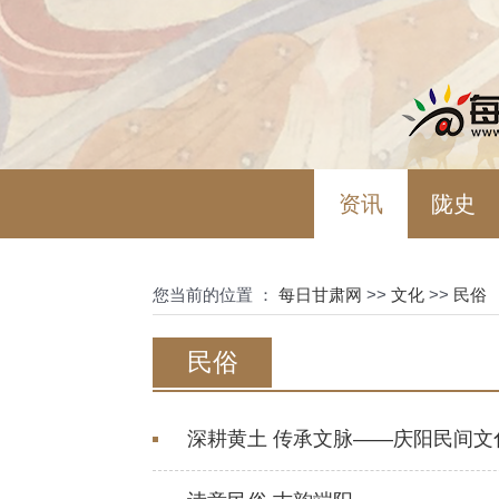
资讯
陇史
您当前的位置 ：
每日甘肃网
>>
文化
>>
民俗
民俗
深耕黄土 传承文脉——庆阳民间文