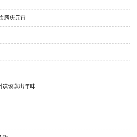
欢腾庆元宵
州馍馍蒸出年味