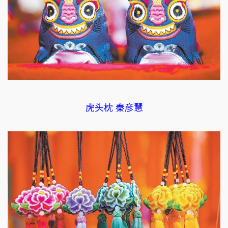
虎头枕 秦彦慧