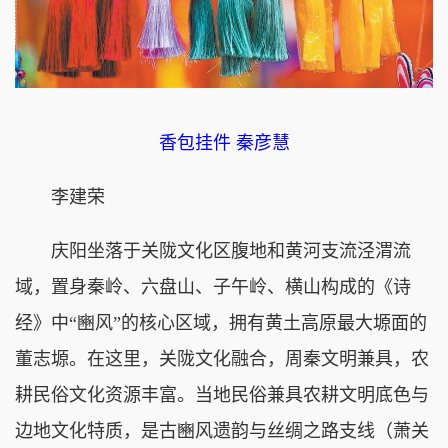
香包挂件 秦彦慧
李建荣
庆阳坐落于关陇文化区腹地和黄河支流泾渭流
域，置身秦岭、六盘山、子午岭、横山构成的《诗
经》中“豳风”的核心区域，拥有黄土高原最大塬面的
董志塬。在这里，关陇文化融合，周秦文明兼具，农
耕民俗文化资源丰富。当地民俗兼具农耕文明底色与
边地文化特质，是古豳风遗韵与丝绸之路支线（萧关